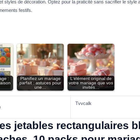
 styles de décoration. Optez pour la praticité sans sacrifier le style
nements festifs.
age :
Planifiez un mariage
L'élément original de
saison
parfait : astuces pour
votre mariage que vos
une…
invités…
Tvvcalk
e
s jetables rectangulaires 
taches, 10 packs pour mariag