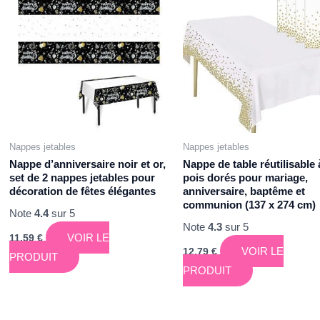
Nappes jetables
Nappes jetables
Nappe d’anniversaire noir et or,
Nappe de table réutilisable 
set de 2 nappes jetables pour
pois dorés pour mariage,
décoration de fêtes élégantes
anniversaire, baptême et
communion (137 x 274 cm)
Note
4.4
sur 5
Note
4.3
sur 5
VOIR LE
11,59
€
VOIR LE
12,79
€
PRODUIT
PRODUIT