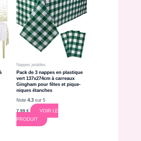
Nappes jetables
à
Pack de 3 nappes en plastique
vert 137x274cm à carreaux
Gingham pour fêtes et pique-
niques étanches
Note
4.3
sur 5
VOIR LE
7,99
€
PRODUIT