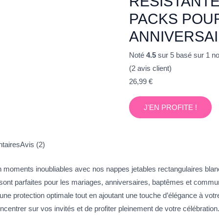
RÉSISTANTE
PACKS POUR
ANNIVERSAI
Noté
4.5
sur 5 basé sur
1
not
(
2
avis client)
26,99
€
J'EN PROFITE !
taires
Avis (2)
moments inoubliables avec nos nappes jetables rectangulaires blan
nt parfaites pour les mariages, anniversaires, baptêmes et commu
une protection optimale tout en ajoutant une touche d’élégance à votre 
centrer sur vos invités et de profiter pleinement de votre célébration