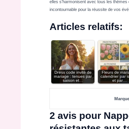
elles s’harmonisent avec tous les thèmes et
incontournable pour la réussite de vos évé
Articles relatifs:
Dress code invité de
Fleurs de mari
mariage : tenues par
calendrier par 
saison et…
et par…
Marqu
2 avis pour
Nappe
résistantes aux 