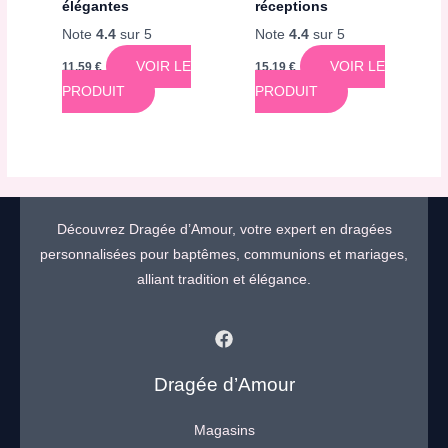
élégantes
réceptions
Note
4.4
sur 5
Note
4.4
sur 5
VOIR LE
VOIR LE
11,59
€
15,19
€
PRODUIT
PRODUIT
Découvrez Dragée d’Amour, votre expert en dragées
personnalisées pour baptêmes, communions et mariages,
alliant tradition et élégance.
Dragée d’Amour
Magasins