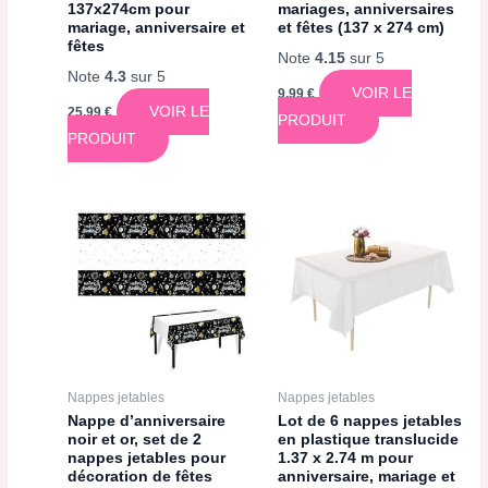
137x274cm pour
mariages, anniversaires
mariage, anniversaire et
et fêtes (137 x 274 cm)
fêtes
Note
4.15
sur 5
Note
4.3
sur 5
VOIR LE
9,99
€
VOIR LE
25,99
€
PRODUIT
PRODUIT
Nappes jetables
Nappes jetables
Nappe d’anniversaire
Lot de 6 nappes jetables
noir et or, set de 2
en plastique translucide
nappes jetables pour
1.37 x 2.74 m pour
décoration de fêtes
anniversaire, mariage et