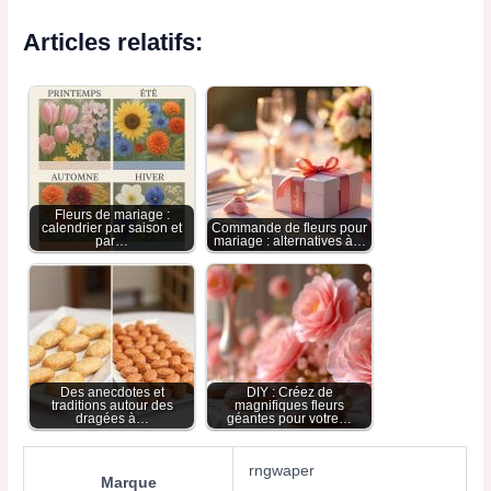
Articles relatifs:
Fleurs de mariage :
calendrier par saison et
Commande de fleurs pour
par…
mariage : alternatives à…
Des anecdotes et
DIY : Créez de
traditions autour des
magnifiques fleurs
dragées à…
géantes pour votre…
rngwaper
Marque