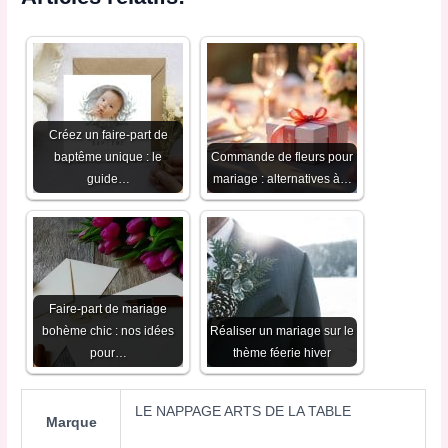
Créez un faire-part de
baptême unique : le
Commande de fleurs pour
guide…
mariage : alternatives à…
Faire-part de mariage
bohème chic : nos idées
Réaliser un mariage sur le
pour…
thème féerie hiver
LE NAPPAGE ARTS DE LA TABLE
Marque