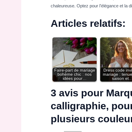
chaleureuse. Optez pour l’élégance et la 
Articles relatifs:
Faire-part de mariage
Dress code invi
bohème chic : nos
mariage : tenu
idées pour…
saison et
3 avis pour
Marqu
calligraphie, po
plusieurs couleu