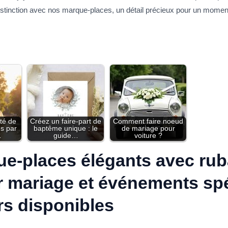
distinction avec nos marque-places, un détail précieux pour un momen
té de
Créez un faire-part de
Comment faire noeud
es par
baptême unique : le
de mariage pour
…
guide…
voiture ?
e-places élégants avec rub
ur mariage et événements sp
rs disponibles