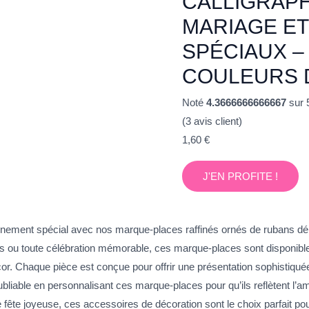
CALLIGRAPH
MARIAGE E
SPÉCIAUX –
COULEURS 
Noté
4.3666666666667
sur 
(
3
avis client)
1,60
€
J'EN PROFITE !
nement spécial avec nos marque-places raffinés ornés de rubans déli
 ou toute célébration mémorable, ces marque-places sont disponib
r. Chaque pièce est conçue pour offrir une présentation sophistiquée t
oubliable en personnalisant ces marque-places pour qu’ils reflètent l
fête joyeuse, ces accessoires de décoration sont le choix parfait po