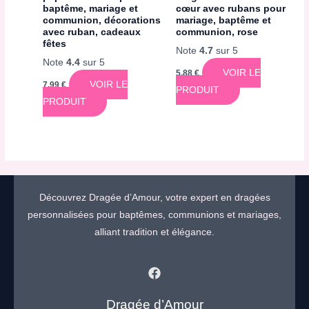
baptême, mariage et
cœur avec rubans pour
communion, décorations
mariage, baptême et
avec ruban, cadeaux
communion, rose
fêtes
Note
4.7
sur 5
Note
4.4
sur 5
VOIR LE
5,88
€
VOIR LE
7,99
€
PRODUIT
PRODUIT
Découvrez Dragée d’Amour, votre expert en dragées
personnalisées pour baptêmes, communions et mariages,
alliant tradition et élégance.
Dragée d’Amour