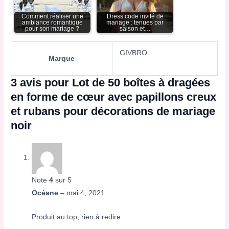
Comment réaliser une
Dress code invité de
ambiance romantique
mariage : tenues par
pour son mariage ?
saison et…
GIVBRO
Marque
3 avis pour
Lot de 50 boîtes à dragées
en forme de cœur avec papillons creux
et rubans pour décorations de mariage
noir
Note
4
sur 5
Océane
–
mai 4, 2021
Produit au top, rien à redire.