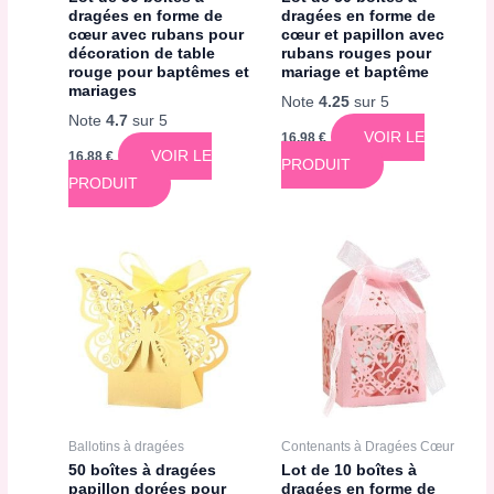
dragées en forme de
dragées en forme de
cœur avec rubans pour
cœur et papillon avec
décoration de table
rubans rouges pour
rouge pour baptêmes et
mariage et baptême
mariages
Note
4.25
sur 5
Note
4.7
sur 5
VOIR LE
16,98
€
VOIR LE
16,88
€
PRODUIT
PRODUIT
Ballotins à dragées
Contenants à Dragées Cœur
50 boîtes à dragées
Lot de 10 boîtes à
papillon dorées pour
dragées en forme de