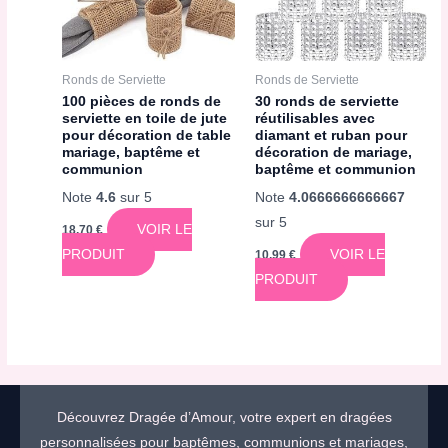
Ronds de Serviette
Ronds de Serviette
100 pièces de ronds de
30 ronds de serviette
serviette en toile de jute
réutilisables avec
pour décoration de table
diamant et ruban pour
mariage, baptême et
décoration de mariage,
communion
baptême et communion
Note
4.6
sur 5
Note
4.0666666666667
sur 5
VOIR LE
18,70
€
PRODUIT
VOIR LE
10,99
€
PRODUIT
Découvrez Dragée d’Amour, votre expert en dragées
personnalisées pour baptêmes, communions et mariages,