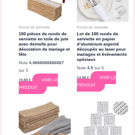
Ronds de Serviette
Ronds de Serviette
100 pièces de ronds de
Lot de 100 ronds de
serviette en toile de jute
serviette en papier
avec dentelle pour
d’aluminium argenté
décoration de mariage et
découpés au laser pour
fête
mariages et événements
spéciaux
Note
4.4666666666667
Note
4.5
sur 5
sur 5
VOIR LE
14,98
€
VOIR LE
19,89
€
PRODUIT
PRODUIT