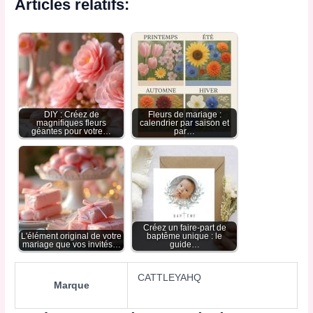
Articles relatifs:
DIY : Créez de
Fleurs de mariage :
magnifiques fleurs
calendrier par saison et
géantes pour votre…
par…
Créez un faire-part de
L'élément original de votre
baptême unique : le
mariage que vos invités…
guide…
CATTLEYAHQ
Marque