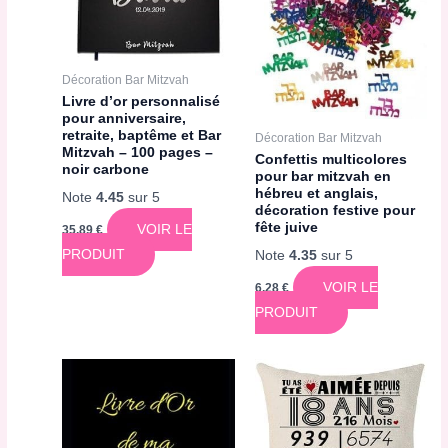
Décoration Bar Mitzvah
Livre d’or personnalisé
pour anniversaire,
retraite, baptême et Bar
Décoration Bar Mitzvah
Mitzvah – 100 pages –
Confettis multicolores
noir carbone
pour bar mitzvah en
hébreu et anglais,
Note
4.45
sur 5
décoration festive pour
fête juive
VOIR LE
35,89
€
PRODUIT
Note
4.35
sur 5
VOIR LE
6,28
€
PRODUIT