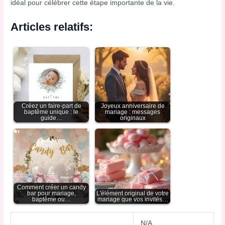
idéal pour célébrer cette étape importante de la vie.
Articles relatifs:
Créez un faire-part de
Joyeux anniversaire de
baptême unique : le
mariage : messages
guide…
originaux
Comment créer un candy
bar pour mariage,
L'élément original de votre
baptême ou…
mariage que vos invités…
N/A