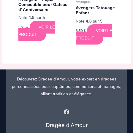
Avengers
Comestible pour Gâteau
Avengers Tatouage
d’ Anniversaire
Enfant
Note
4.5
sur 5
Note
4.6
sur 5
VOIR LE
5,95
€
VOIR LE
8,59
€
PRODUIT
PRODUIT
Découvrez Dragée d’Amour, votre expert en dragées
personnalisées pour baptêmes, communions et mariages,
alliant tradition et élégance.
Dragée d’Amour