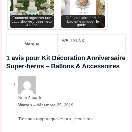
Comment organiser une
Créez un faire-part de
baby shower : idées, jeux
baptême unique : le
& déco
guide…
WELLXUNK
Marque
1 avis pour
Kit Décoration Anniversaire
Super-héros – Ballons & Accessoires
Note
4
sur 5
Warren
–
décembre 25, 2019
Très bon rapport qualité-prix, je suis ravi.