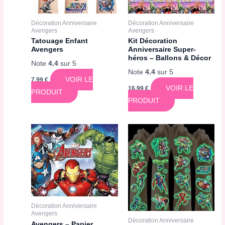
Décoration Anniversaire
Décoration Anniversaire
Avengers
Avengers
Tatouage Enfant
Kit Décoration
Avengers
Anniversaire Super-
héros – Ballons & Décor
Note
4.4
sur 5
Note
4.4
sur 5
VOIR LE
7,99
€
VOIR LE
16,99
€
PRODUIT
PRODUIT
Décoration Anniversaire
Avengers
Décoration Anniversaire
Avengers – Papier