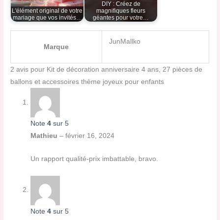
DIY : Créez de
L'élément original de votre
magnifiques fleurs
mariage que vos invités…
géantes pour votre…
JunMallko
Marque
2 avis pour
Kit de décoration anniversaire 4 ans, 27 pièces de
ballons et accessoires thème joyeux pour enfants
Note
4
sur 5
Mathieu
–
février 16, 2024
Un rapport qualité-prix imbattable, bravo.
Note
4
sur 5