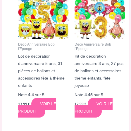
Déco Anniversaire Bob
Déco Anniversaire Bob
l'Eponge
l'Eponge
Lot de décoration
Kit de décoration
d’anniversaire 5 ans, 31
anniversaire 3 ans, 27 pcs
pièces de ballons et
de ballons et accessoires
accessoires fête à thème
thème enfants, fête
enfants
joyeuse
Note
4.4
sur 5
Note
4.45
sur 5
VOIR LE
VOIR LE
13,99
€
12,99
€
PRODUIT
PRODUIT