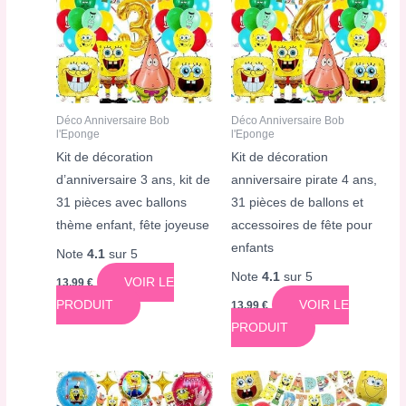
Déco Anniversaire Bob
Déco Anniversaire Bob
l'Eponge
l'Eponge
Kit de décoration
Kit de décoration
d’anniversaire 3 ans, kit de
anniversaire pirate 4 ans,
31 pièces avec ballons
31 pièces de ballons et
thème enfant, fête joyeuse
accessoires de fête pour
enfants
Note
4.1
sur 5
Note
4.1
sur 5
VOIR LE
13,99
€
PRODUIT
VOIR LE
13,99
€
PRODUIT