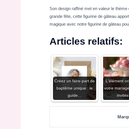
Son design raffiné met en valeur le thème 
grande fête, cette figurine de gâteau appo
magique avec notre figurine de gâteau pou
Articles relatifs:
Créez un faire-part de
L'élément or
baptême unique : le
votre mariag
guide…
invité
Marq