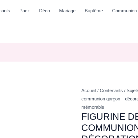
nants
Pack
Déco
Mariage
Baptême
Communion
Accueil
/
Contenants
/
Sujet
communion garçon – décorati
mémorable
FIGURINE D
COMMUNION