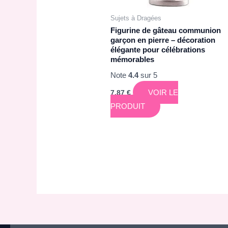
Sujets à Dragées
Figurine de gâteau communion
garçon en pierre – décoration
élégante pour célébrations
mémorables
Note
4.4
sur 5
VOIR LE
7,87
€
PRODUIT