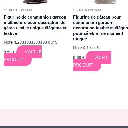
Sujets à Dragées
Sujets à Dragées
Figurine de communion garçon
Figurine de gâteau pour
multicolore pour décoration de
communion garçon –
gâteau, taille unique élégante et
décoration festive et élégan
festive
pour célébrer ce moment
unique
Note
4.2333333333333
sur 5
Note
4.1
sur 5
VOIR LE
9,50
€
VOIR LE
8,00
€
PRODUIT
PRODUIT