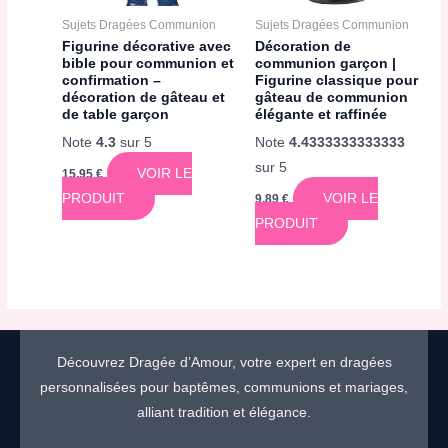
Sujets Dragées Communion
Sujets Dragées Communion
Figurine décorative avec
Décoration de
bible pour communion et
communion garçon |
confirmation –
Figurine classique pour
décoration de gâteau et
gâteau de communion
de table garçon
élégante et raffinée
Note
4.3
sur 5
Note
4.4333333333333
sur 5
VOIR LE
15,95
€
PRODUIT
VOIR LE
9,89
€
PRODUIT
Découvrez Dragée d’Amour, votre expert en dragées
personnalisées pour baptêmes, communions et mariages,
alliant tradition et élégance.