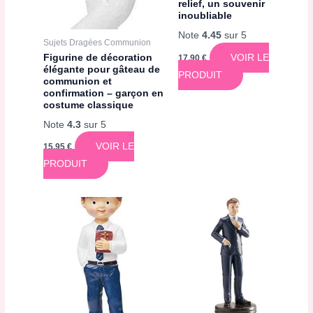
relief, un souvenir
inoubliable
Note
4.45
sur 5
Sujets Dragées Communion
Figurine de décoration
VOIR LE
17,90
€
élégante pour gâteau de
PRODUIT
communion et
confirmation – garçon en
costume classique
Note
4.3
sur 5
VOIR LE
15,95
€
PRODUIT