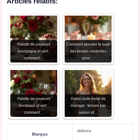
Articles relatifs:
Palette de couleurs
Comment aborder le sujet
bourgogne et vert :
des tenues modestes
comment…
pour…
Palette de couleurs
Dress code invité de
bordeaux et vert :
mariage : tenues par
comment…
saison et…
dekora
Marque