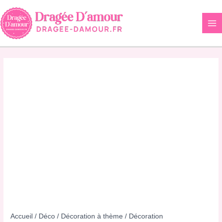
Aller
au
contenu
Accueil
/
Déco
/
Décoration à thème
/
Décoration