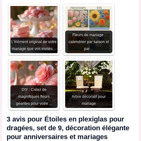
Fleurs de mariage :
L'élément original de votre
calendrier par saison et
mariage que vos invités…
par…
DIY : Créez de
magnifiques fleurs
Arbre décoratif pour
géantes pour votre…
mariage
3 avis pour
Étoiles en plexiglas pour
dragées, set de 9, décoration élégante
pour anniversaires et mariages