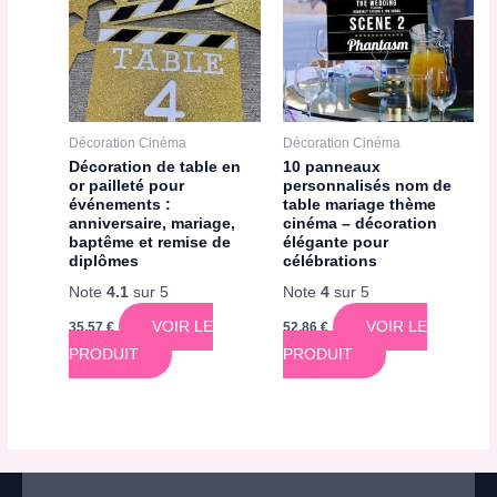
Décoration Cinéma
Décoration Cinéma
Décoration de table en
10 panneaux
or pailleté pour
personnalisés nom de
événements :
table mariage thème
anniversaire, mariage,
cinéma – décoration
baptême et remise de
élégante pour
diplômes
célébrations
Note
4.1
sur 5
Note
4
sur 5
VOIR LE
VOIR LE
35,57
€
52,86
€
PRODUIT
PRODUIT