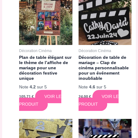
Décoration Cinéma
Décoration Cinéma
Plan de table élégant sur
Décoration de table de
le thème de l’affiche de
mariage – Clap de
mariage pour une
cinéma personnalisable
décoration festive
pour un événement
unique
inoubliable
Note
4.2
sur 5
Note
4.6
sur 5
VOIR LE
VOIR LE
105,71
€
24,00
€
PRODUIT
PRODUIT