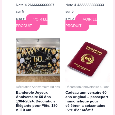
Note
4.2666666666667
Note
4.4333333333333
sur 5
sur 5
VOIR LE
VOIR LE
9,90
€
9,74
€
PRODUIT
PRODUIT
Décoration Anniversaire 60 ans
Décoration Anniversaire 60 ans
Banderole Joyeux
Cadeau anniversaire 60
Anniversaire 60 Ans
ans original – passeport
1964-2024, Décoration
humoristique pour
Élégante pour Fête, 180
célébrer la soixantaine –
x 110 cm
livre d’or créatif