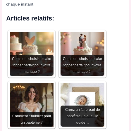
chaque instant.
Articles relatifs:
Comment choisir le cake
Comment choisir le cake
topper parfait pour votre
topper parfait pour votre
mariage ?
mariage ?
Créez un faire-part de
Comment s'habiller pour
baptême unique : le
un bapteme​ ?
guide…