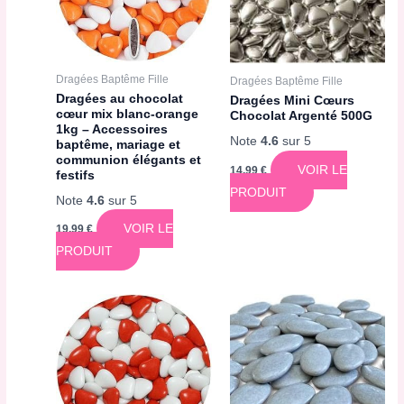
Dragées Baptême Fille
Dragées Baptême Fille
Dragées au chocolat
Dragées Mini Cœurs
cœur mix blanc-orange
Chocolat Argenté 500G
1kg – Accessoires
Note
4.6
sur 5
baptême, mariage et
communion élégants et
VOIR LE
14,99
€
festifs
PRODUIT
Note
4.6
sur 5
VOIR LE
19,99
€
PRODUIT