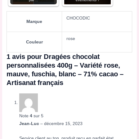
par…
événements ?
CHOCODIC
Marque
rose
Couleur
1 avis pour
Dragées chocolat
personnalisées 400g – Variété rose,
mauve, fuschia, blanc – 71% cacao –
Artisanat français
Note
4
sur 5
Jean-Luc
–
décembre 15, 2023
Service client au top, produit reçu en parfait état.