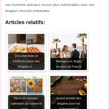
vos moments spéciaux encore plus mémorables avec nos
dragées chocolat artisanales.
Articles relatifs:
Des anecdotes et
traditions autour des
Mariage Las Vegas
dragées à…
reconnu en France
Fleurs de mariage :
Quand acheter des
calendrier par saison et
dragées pour vos