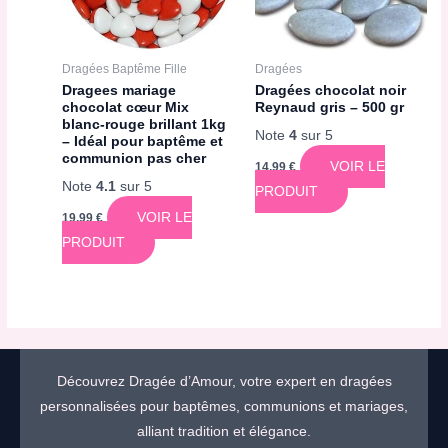
Dragées Baptême Fille
Dragées
Dragees mariage
Dragées chocolat noir
chocolat cœur Mix
Reynaud gris – 500 gr
blanc-rouge brillant 1kg
Note
4
sur 5
– Idéal pour baptême et
communion pas cher
VOIR LE
14,99
€
Note
4.1
sur 5
PRODUIT
VOIR LE
19,99
€
PRODUIT
Découvrez Dragée d’Amour, votre expert en dragées
personnalisées pour baptêmes, communions et mariages,
alliant tradition et élégance.