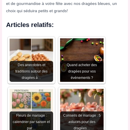
et de gourmandise à votre fête avec nos dragées bleues, un
choix qui séduira petits et grands!
Articles relatifs:
Des anecdotes et
Quand acheter des
traditions autour des
dragées pour vos
dragées à…
événements ?
Fleurs de mariage :
Conseils de mariage : 5
calendrier par saison et
astuces pour des
par…
dragées…