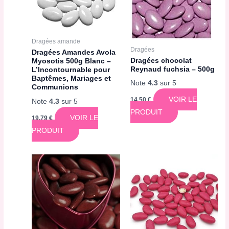
Dragées amande
Dragées
Dragées Amandes Avola
Dragées chocolat
Myosotis 500g Blanc –
Reynaud fuchsia – 500g
L’Incontournable pour
Baptêmes, Mariages et
Note
4.3
sur 5
Communions
VOIR LE
14,50
€
Note
4.3
sur 5
PRODUIT
VOIR LE
19,79
€
PRODUIT