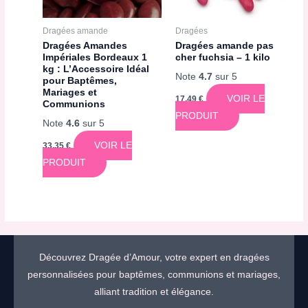
Dragées amande
Dragées
Dragées Amandes
Dragées amande pas
Impériales Bordeaux 1
cher fuchsia – 1 kilo
kg : L’Accessoire Idéal
Note
4.7
sur 5
pour Baptêmes,
Mariages et
VOIR LE
17,49
€
Communions
PRODUIT
Note
4.6
sur 5
VOIR LE
33,35
€
PRODUIT
Découvrez Dragée d’Amour, votre expert en dragées
personnalisées pour baptêmes, communions et mariages,
alliant tradition et élégance.