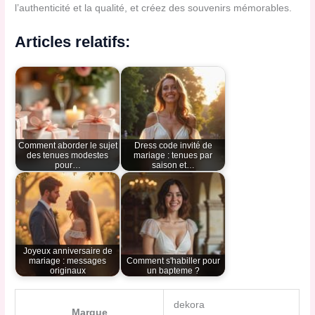
l’authenticité et la qualité, et créez des souvenirs mémorables.
Articles relatifs:
Comment aborder le sujet
Dress code invité de
des tenues modestes
mariage : tenues par
pour…
saison et…
Joyeux anniversaire de
mariage : messages
Comment s'habiller pour
originaux
un bapteme​ ?
dekora
Marque