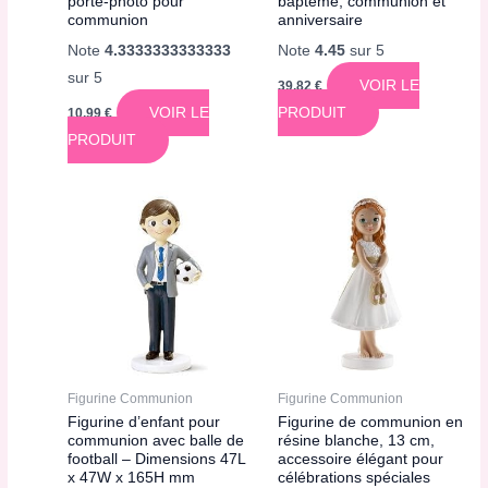
porte-photo pour
baptême, communion et
communion
anniversaire
Note
4.3333333333333
Note
4.45
sur 5
sur 5
VOIR LE
39,82
€
VOIR LE
PRODUIT
10,99
€
PRODUIT
Figurine Communion
Figurine Communion
Figurine d’enfant pour
Figurine de communion en
communion avec balle de
résine blanche, 13 cm,
football – Dimensions 47L
accessoire élégant pour
x 47W x 165H mm
célébrations spéciales