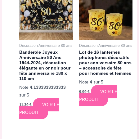
Décoration Anniversaire 80 ans
Décoration Anniversaire 80 ans
Banderole Joyeux
Lot de 16 lanternes
Anniversaire 80 Ans
photophores décoratifs
1944-2024, décoration
pour anniversaire 80 ans
élégante en or noir pour
– accessoire de fête
fête anniversaire 180 x
pour hommes et femmes
110 cm
Note
4
sur 5
Note
4.1333333333333
VOIR LE
9,99
€
sur 5
PRODUIT
VOIR LE
11,39
€
PRODUIT