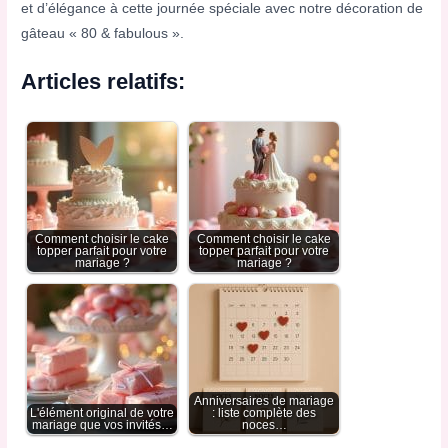
et d’élégance à cette journée spéciale avec notre décoration de
gâteau « 80 & fabulous ».
Articles relatifs:
Comment choisir le cake
Comment choisir le cake
topper parfait pour votre
topper parfait pour votre
mariage ?
mariage ?
Anniversaires de mariage
L'élément original de votre
: liste complète des
mariage que vos invités…
noces…