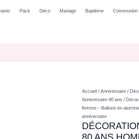
nants
Pack
Déco
Mariage
Baptême
Communion
Accueil
/
Anniversaire
/
Déco
Anniversaire 80 ans
/ Décor
femme – Ballons en aluminiu
anniversaire
DÉCORATION
80 ANS HOM