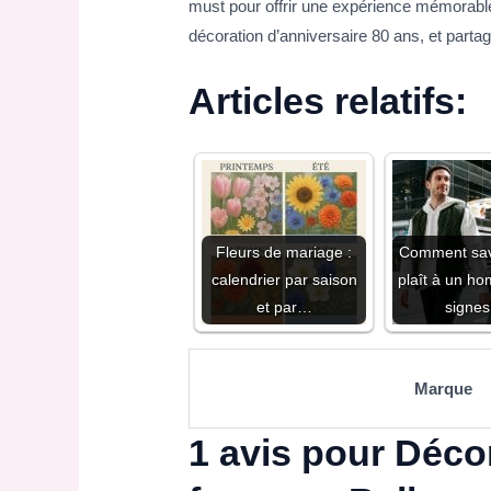
must pour offrir une expérience mémorable
décoration d’anniversaire 80 ans, et partag
Articles relatifs:
Fleurs de mariage :
Comment savo
calendrier par saison
plaît à un ho
et par…
signe
Marque
1 avis pour
Décor