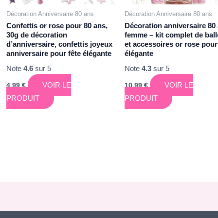
Décoration Anniversaire 80 ans
Décoration Anniversaire 80 ans
Confettis or rose pour 80 ans,
Décoration anniversaire 80
30g de décoration
femme – kit complet de bal
d’anniversaire, confettis joyeux
et accessoires or rose pour
anniversaire pour fête élégante
élégante
Note
4.6
sur 5
Note
4.3
sur 5
VOIR LE
VOIR LE
4,99
€
10,99
€
PRODUIT
PRODUIT