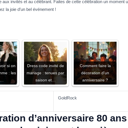
 aux invités et au célébrant. Faites de cette célébration un moment 
ez la joie d’un bel événement !
ir si on
Dress code invité de
Comment faire la
mme : les
mariage : tenues par
décoration d'un
s…
saison et…
anniversaire ?
GoldRock
ation d’anniversaire 80 an