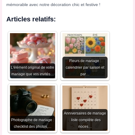
mémorable avec notre décoration chic et festive !
Articles relatifs:
Fleurs de mariage :
L'élément original de votre
calendrier par saison et
mariage que vos invités…
par…
Anniversaires de mariage
Photographe de mariage :
: liste complète des
checklist des photos,…
noces…