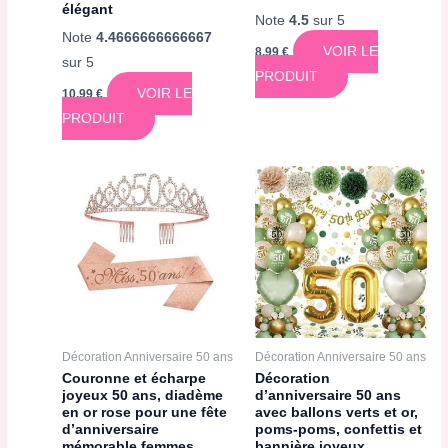
élégant
Note
4.5
sur 5
Note
4.4666666666667
VOIR LE
8,99
€
sur 5
PRODUIT
VOIR LE
10,99
€
PRODUIT
Décoration Anniversaire 50 ans
Décoration Anniversaire 50 ans
Couronne et écharpe
Décoration
joyeux 50 ans, diadème
d’anniversaire 50 ans
en or rose pour une fête
avec ballons verts et or,
d’anniversaire
poms-poms, confettis et
mémorable femmes
bannière joyeux