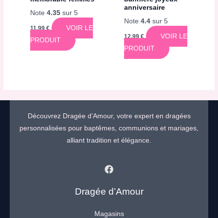
anniversaire
Note
4.35
sur 5
Note
4.4
sur 5
VOIR LE
11,99
€
VOIR LE
12,99
€
PRODUIT
PRODUIT
Découvrez Dragée d’Amour, votre expert en dragées
personnalisées pour baptêmes, communions et mariages,
alliant tradition et élégance.
Dragée d’Amour
Magasins