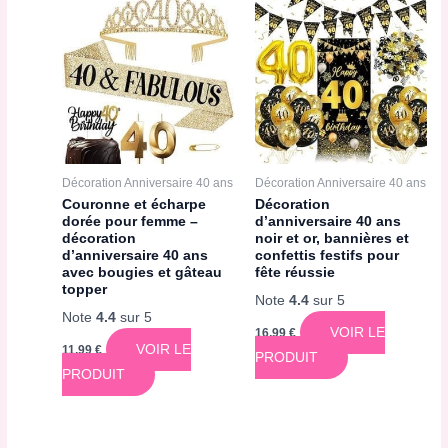
Décoration Anniversaire 40 ans
Décoration Anniversaire 40 ans
Couronne et écharpe
Décoration
dorée pour femme –
d’anniversaire 40 ans
décoration
noir et or, bannières et
d’anniversaire 40 ans
confettis festifs pour
avec bougies et gâteau
fête réussie
topper
Note
4.4
sur 5
Note
4.4
sur 5
VOIR LE
16,99
€
VOIR LE
11,99
€
PRODUIT
PRODUIT