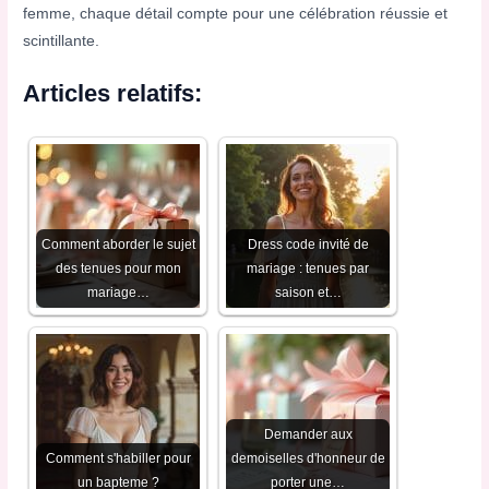
femme, chaque détail compte pour une célébration réussie et
scintillante.
Articles relatifs:
Comment aborder le sujet
Dress code invité de
des tenues pour mon
mariage : tenues par
mariage…
saison et…
Demander aux
Comment s'habiller pour
demoiselles d'honneur de
un bapteme​ ?
porter une…