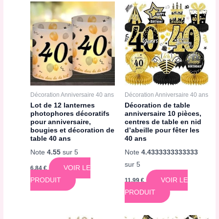
Décoration Anniversaire 40 ans
Décoration Anniversaire 40 ans
Lot de 12 lanternes
Décoration de table
photophores décoratifs
anniversaire 10 pièces,
pour anniversaire,
centres de table en nid
bougies et décoration de
d’abeille pour fêter les
table 40 ans
40 ans
Note
4.55
sur 5
Note
4.4333333333333
sur 5
VOIR LE
6,84
€
PRODUIT
VOIR LE
11,99
€
PRODUIT