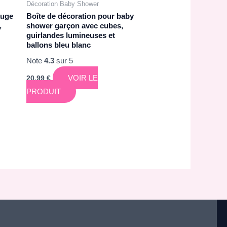
Décoration Baby Shower
auge
Boîte de décoration pour baby
,
shower garçon avec cubes,
guirlandes lumineuses et
ballons bleu blanc
Note
4.3
sur 5
VOIR LE
20,99
€
PRODUIT