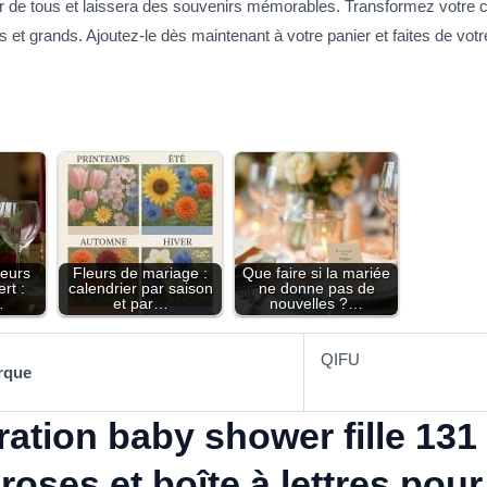
ur de tous et laissera des souvenirs mémorables. Transformez votre 
s et grands. Ajoutez-le dès maintenant à votre panier et faites de vot
leurs
Fleurs de mariage :
Que faire si la mariée
rt :
calendrier par saison
ne donne pas de
…
et par…
nouvelles ?…
QIFU
rque
ation baby shower fille 131
roses et boîte à lettres pou