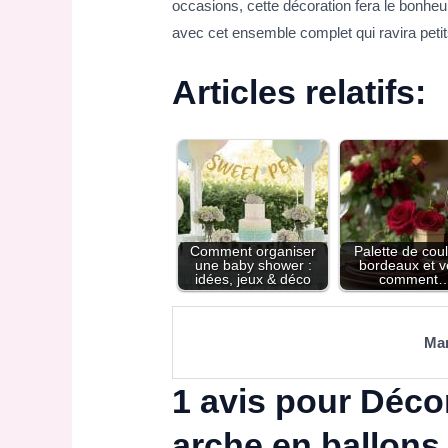
occasions, cette décoration fera le bonhe
avec cet ensemble complet qui ravira petit
Articles relatifs:
Comment organiser
Palette de cou
une baby shower :
bordeaux et ve
idées, jeux & déco
comment
Ma
1 avis pour
Décor
arche en ballons 