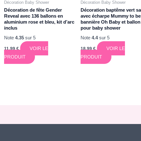
Décoration Baby Shower
Décoration Baby Shower
Décoration de fête Gender
Décoration baptême vert s
Reveal avec 136 ballons en
avec écharpe Mummy to be
aluminium rose et bleu, kit d’arc
bannière Oh Baby et ballon
inclus
pour baby shower
Note
4.35
sur 5
Note
4.4
sur 5
VOIR LE
VOIR LE
11,99
€
18,99
€
PRODUIT
PRODUIT