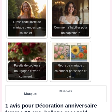
Dress code invité de
mariage : tenues par
Comment s'habiller pour
saison et…
un bapteme​ ?
Palette de couleurs
Fleurs de mariage :
bourgogne et vert :
calendrier par saison et
comment…
par…
Bluelves
Marque
1 avis pour
Décoration anniversaire