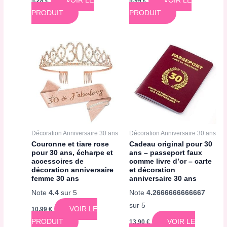
VOIR LE
VOIR LE
5,28
€
5,99
€
PRODUIT
PRODUIT
Décoration Anniversaire 30 ans
Décoration Anniversaire 30 ans
Couronne et tiare rose
Cadeau original pour 30
pour 30 ans, écharpe et
ans – passeport faux
accessoires de
comme livre d’or – carte
décoration anniversaire
et décoration
femme 30 ans
anniversaire 30 ans
Note
4.4
sur 5
Note
4.2666666666667
sur 5
VOIR LE
10,99
€
PRODUIT
VOIR LE
13,90
€