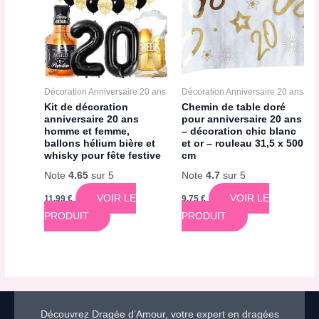
Décoration Anniversaire 20 ans
Décoration Anniversaire 20 ans
Kit de décoration
Chemin de table doré
anniversaire 20 ans
pour anniversaire 20 ans
homme et femme,
– décoration chic blanc
ballons hélium bière et
et or – rouleau 31,5 x 500
whisky pour fête festive
cm
Note
4.65
sur 5
Note
4.7
sur 5
VOIR LE
VOIR LE
11,99
€
9,75
€
PRODUIT
PRODUIT
Découvrez Dragée d’Amour, votre expert en dragées