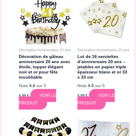
Décoration Anniversaire 20 ans
Décoration Anniversaire 20 ans
Décoration de gâteau
Lot de 16 serviettes
anniversaire 20 ans avec
d’anniversaire 20 ans –
étoile, topper élégant
jetables en papier triple
noir et or pour fête
épaisseur blanc et or 33
inoubliable
x 33 cm
Note
4.6
sur 5
Note
4.5
sur 5
VOIR LE
VOIR LE
6,99
€
5,99
€
PRODUIT
PRODUIT