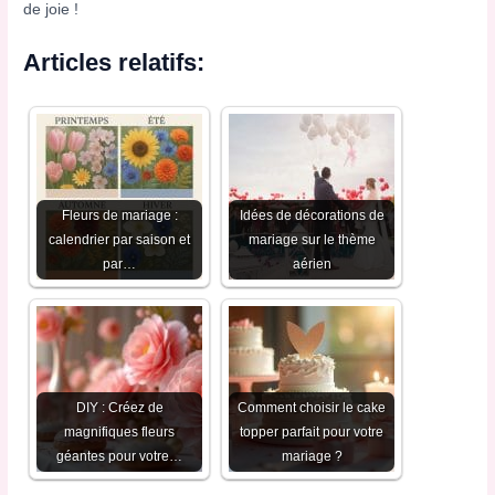
de joie !
Articles relatifs:
Fleurs de mariage :
Idées de décorations de
calendrier par saison et
mariage sur le thème
par…
aérien
DIY : Créez de
Comment choisir le cake
magnifiques fleurs
topper parfait pour votre
géantes pour votre…
mariage ?