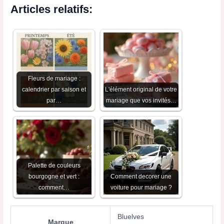
Articles relatifs:
Fleurs de mariage :
calendrier par saison et
L'élément original de votre
par…
mariage que vos invités…
Palette de couleurs
bourgogne et vert :
Comment decorer une
comment…
voiture pour mariage ?
Bluelves
Marque