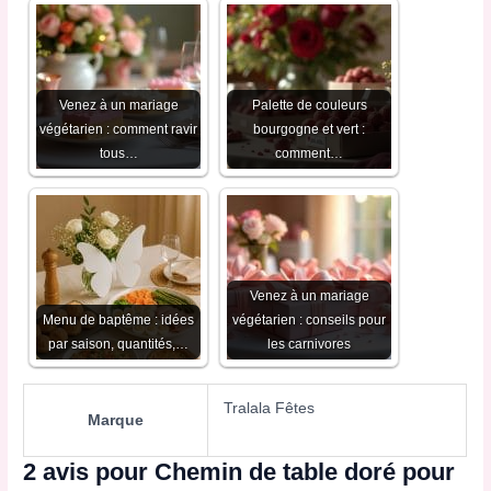
Venez à un mariage
Palette de couleurs
végétarien : comment ravir
bourgogne et vert :
tous…
comment…
Venez à un mariage
Menu de baptême : idées
végétarien : conseils pour
par saison, quantités,…
les carnivores
Tralala Fêtes
Marque
2 avis pour
Chemin de table doré pour