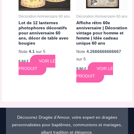
Décoration Anniversaire 60 ans
Décoration Anniversaire 60 ans
Lot de 12 lanternes
Affiche rétro 60e
photophores décoratifs
anniversaire | Décoration
pour anniversaire 60
vintage pour homme et
ans, décor de table avec
femme | Idée cadeau
bougies
unique 60 ans
Note
4.1
sur 5
Note
4.2666666666667
sur 5
VOIR LE
6,84
€
PRODUIT
VOIR LE
9,90
€
PRODUIT
Découvrez Dragée d’Amour, votre expert en dragées
personnalisées pour baptêmes, communions et mariages,
alliant tradition et élégance.