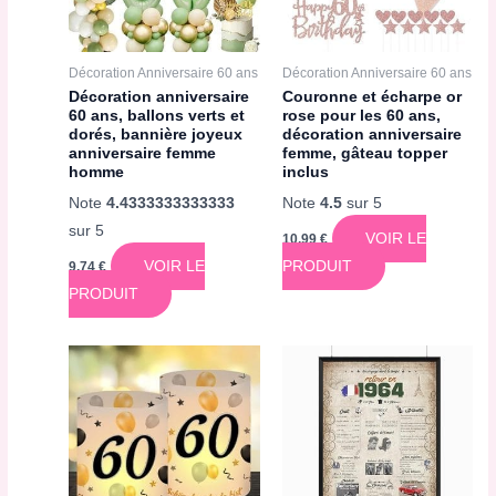
Décoration Anniversaire 60 ans
Décoration Anniversaire 60 ans
Décoration anniversaire
Couronne et écharpe or
60 ans, ballons verts et
rose pour les 60 ans,
dorés, bannière joyeux
décoration anniversaire
anniversaire femme
femme, gâteau topper
homme
inclus
Note
4.4333333333333
Note
4.5
sur 5
sur 5
VOIR LE
10,99
€
VOIR LE
PRODUIT
9,74
€
PRODUIT