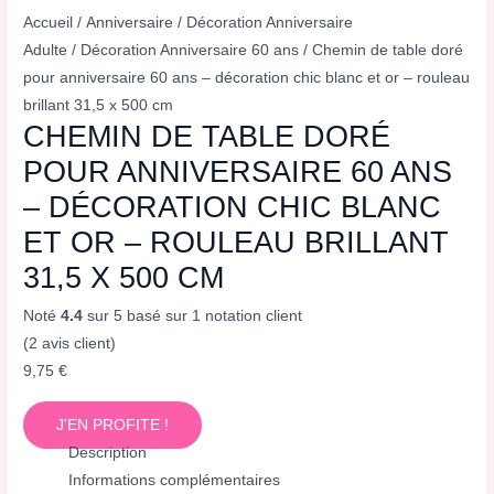
Accueil
/
Anniversaire
/
Décoration Anniversaire
Adulte
/
Décoration Anniversaire 60 ans
/ Chemin de table doré
pour anniversaire 60 ans – décoration chic blanc et or – rouleau
brillant 31,5 x 500 cm
CHEMIN DE TABLE DORÉ
POUR ANNIVERSAIRE 60 ANS
– DÉCORATION CHIC BLANC
ET OR – ROULEAU BRILLANT
31,5 X 500 CM
Noté
4.4
sur 5 basé sur
1
notation client
(
2
avis client)
9,75
€
J'EN PROFITE !
Description
Informations complémentaires