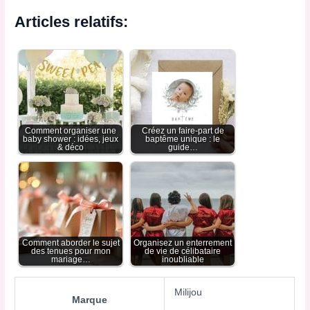
Articles relatifs:
Comment organiser une
Créez un faire-part de
baby shower : idées, jeux
baptême unique : le
& déco
guide…
Comment aborder le sujet
Organisez un enterrement
des tenues pour mon
de vie de célibataire
mariage…
inoubliable
Milijou
Marque