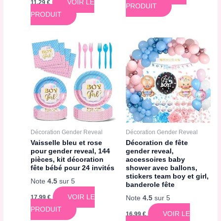
VOIR LE
11,29
€
PRODUIT
PRODUIT
Décoration Gender Reveal
Décoration Gender Reveal
Vaisselle bleu et rose
Décoration de fête
pour gender reveal, 144
gender reveal,
pièces, kit décoration
accessoires baby
fête bébé pour 24 invités
shower avec ballons,
stickers team boy et girl,
Note
4.5
sur 5
banderole fête
VOIR LE
17,99
€
Note
4.5
sur 5
PRODUIT
VOIR LE
16,99
€