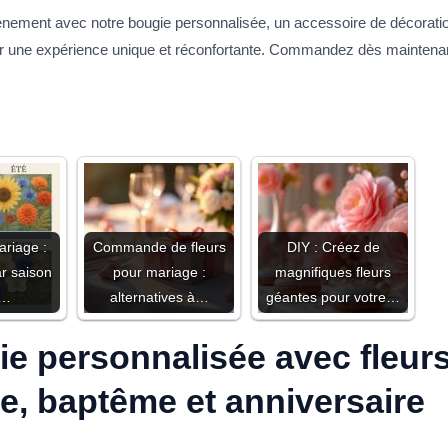
événement avec notre bougie personnalisée, un accessoire de décorati
leur une expérience unique et réconfortante. Commandez dès maintenan
ariage :
Commande de fleurs
DIY : Créez de
ar saison
pour mariage :
magnifiques fleurs
r…
alternatives à…
géantes pour votre…
e personnalisée avec fleur
ge, baptême et anniversaire