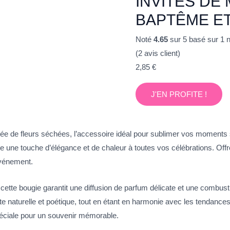
INVITÉS DE
BAPTÊME ET
Noté
4.65
sur 5 basé sur
1
n
(
2
avis client)
2,85
€
J'EN PROFITE !
ée de fleurs séchées, l’accessoire idéal pour sublimer vos moments
te une touche d’élégance et de chaleur à toutes vos célébrations. Offr
événement.
, cette bougie garantit une diffusion de parfum délicate et une combus
 naturelle et poétique, tout en étant en harmonie avec les tendances
péciale pour un souvenir mémorable.