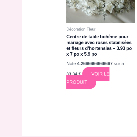
Décoration Fleur
Centre de table bohème pour
mariage avec roses stabilisées
et fleurs d’hortensias – 3.93 po
x 7 po x 5.9 po
Note
4.2666666666667
sur 5
VOIR LE
33,34
€
PRODUIT