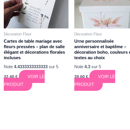
Décoration Fleur
Décoration Fleur
Cartes de table mariage avec
Urne personnalisée
fleurs pressées – plan de salle
anniversaire et baptême –
élégant et décorations florales
décoration boho, couleurs 
incluses
textes au choix
Note
4.4333333333333
sur 5
Note
4.3
sur 5
VOIR LE
VOIR LE
32,40
€
39,00
€
PRODUIT
PRODUIT