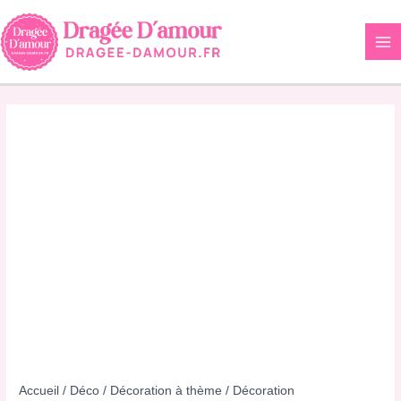
Aller
au
contenu
Accueil
/
Déco
/
Décoration à thème
/
Décoration