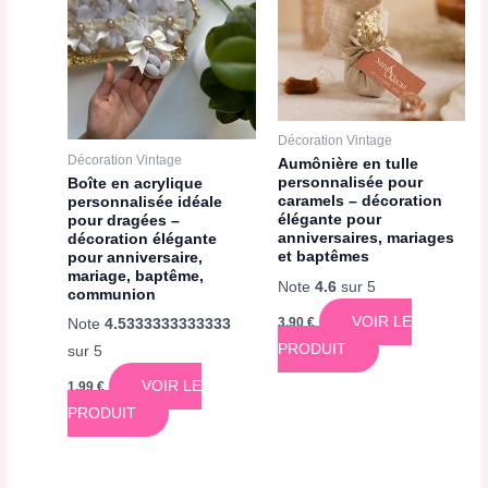
Décoration Vintage
Décoration Vintage
Aumônière en tulle
personnalisée pour
Boîte en acrylique
caramels – décoration
personnalisée idéale
élégante pour
pour dragées –
anniversaires, mariages
décoration élégante
et baptêmes
pour anniversaire,
mariage, baptême,
Note
4.6
sur 5
communion
VOIR LE
3,90
€
Note
4.5333333333333
PRODUIT
sur 5
VOIR LE
1,99
€
PRODUIT