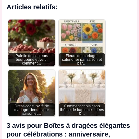
Articles relatifs:
Palette de couleurs
Fleurs de mariage :
bourgogne et vert :
calendrier par saison et
comment…
par…
Dress code invité de
Comment choisir son
mariage : tenues par
thème de baptême : idées
saison et…
&…
3 avis pour
Boîtes à dragées élégantes
pour célébrations : anniversaire,