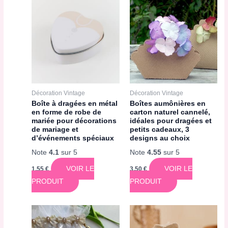
Décoration Vintage
Décoration Vintage
Boîte à dragées en métal
Boîtes aumônières en
en forme de robe de
carton naturel cannelé,
mariée pour décorations
idéales pour dragées et
de mariage et
petits cadeaux, 3
d’événements spéciaux
designs au choix
Note
4.1
sur 5
Note
4.55
sur 5
VOIR LE
VOIR LE
1,55
€
3,50
€
PRODUIT
PRODUIT