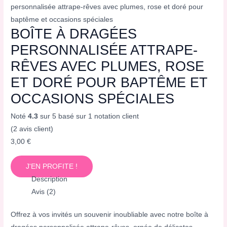
personnalisée attrape-rêves avec plumes, rose et doré pour
baptême et occasions spéciales
BOÎTE À DRAGÉES
PERSONNALISÉE ATTRAPE-
RÊVES AVEC PLUMES, ROSE
ET DORÉ POUR BAPTÊME ET
OCCASIONS SPÉCIALES
Noté
4.3
sur 5 basé sur
1
notation client
(
2
avis client)
3,00
€
J'EN PROFITE !
Description
Avis (2)
Offrez à vos invités un souvenir inoubliable avec notre boîte à