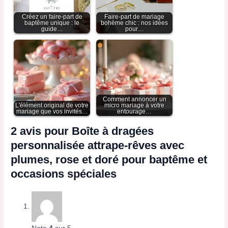
Créez un faire-part de
Faire-part de mariage
baptême unique : le
bohème chic : nos idées
guide…
pour…
Comment annoncer un
L'élément original de votre
micro mariage à votre
mariage que vos invités…
entourage…
2 avis pour
Boîte à dragées
personnalisée attrape-rêves avec
plumes, rose et doré pour baptême et
occasions spéciales