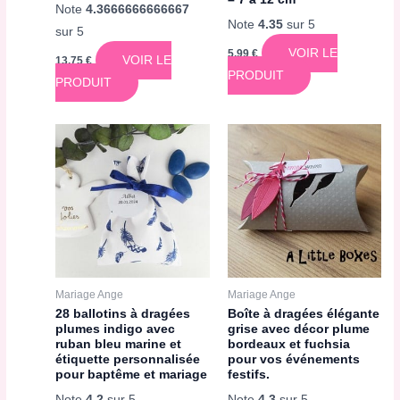
Note
4.3666666666667
Note
4.35
sur 5
sur 5
VOIR LE
5,99
€
VOIR LE
13,75
€
PRODUIT
PRODUIT
Mariage Ange
Mariage Ange
28 ballotins à dragées
Boîte à dragées élégante
plumes indigo avec
grise avec décor plume
ruban bleu marine et
bordeaux et fuchsia
étiquette personnalisée
pour vos événements
pour baptême et mariage
festifs.
Note
4.2
sur 5
Note
4.3
sur 5