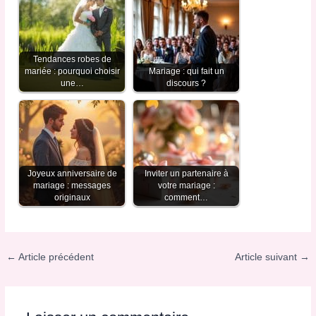
Tendances robes de
mariée : pourquoi choisir
Mariage : qui fait un
une…
discours ?
Joyeux anniversaire de
Inviter un partenaire à
mariage : messages
votre mariage :
originaux
comment…
←
Article précédent
Article suivant
→