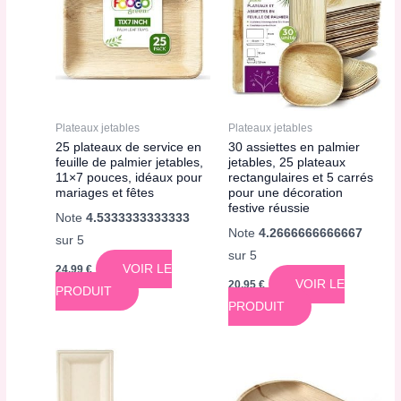
Plateaux jetables
Plateaux jetables
25 plateaux de service en
30 assiettes en palmier
feuille de palmier jetables,
jetables, 25 plateaux
11×7 pouces, idéaux pour
rectangulaires et 5 carrés
mariages et fêtes
pour une décoration
festive réussie
Note
4.5333333333333
Note
4.2666666666667
sur 5
sur 5
VOIR LE
24,99
€
VOIR LE
20,95
€
PRODUIT
PRODUIT