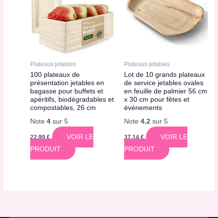
Plateaux jetables
Plateaux jetables
100 plateaux de
Lot de 10 grands plateaux
présentation jetables en
de service jetables ovales
bagasse pour buffets et
en feuille de palmier 56 cm
apéritifs, biodégradables et
x 30 cm pour fêtes et
compostables, 26 cm
événements
Note
4
sur 5
Note
4.2
sur 5
VOIR LE
VOIR LE
22,99
€
37,14
€
PRODUIT
PRODUIT