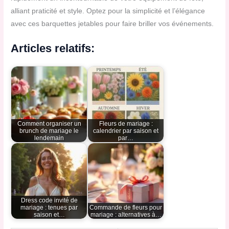
alliant praticité et style. Optez pour la simplicité et l’élégance
avec ces barquettes jetables pour faire briller vos événements.
Articles relatifs:
Comment organiser un
Fleurs de mariage :
brunch de mariage le
calendrier par saison et
lendemain
par…
Dress code invité de
mariage : tenues par
Commande de fleurs pour
saison et…
mariage : alternatives à…