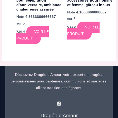
pour célébration
accessoires pour homme
d’anniversaire, ambiance
et femme, gâteau inclus
chaleureuse assurée
Note
4.1666666666667
Note
4.3666666666667
sur 5
sur 5
VOIR LE
5,99
€
VOIR LE
7,98
€
PRODUIT
PRODUIT
Découvrez Dragée d’Amour, votre expert en dragées
personnalisées pour baptêmes, communions et mariages,
alliant tradition et élégance.
Dragée d’Amour