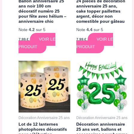
Ballon anniversaire 25
24 pièces de décoration
ans noir 100 cm
anniversaire 25 ans,
décoratif numéro 25
cake topper paillettes
pour fête avec hélium –
argent, décor non
anniversaire chic
comestible pour gâteau
Note
4.2
sur 5
Note
4.4
sur 5
VOIR LE
VOIR LE
7,99
€
7,99
€
PRODUIT
PRODUIT
Décoration Anniversaire 25 ans
Décoration Anniversaire 25 ans
Lot de 12 lanternes
Décoration anniversaire
photophores décoratifs
25 ans vert, ballons et