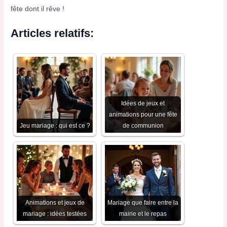
fête dont il rêve !
Articles relatifs:
Idées de jeux et
animations pour une fête
Jeu mariage : qui est ce ?
de communion
Animations et jeux de
Mariage que faire entre la
mariage : idées testées
mairie et le repas