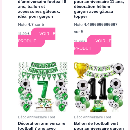
d’anniversaire football 9
pour anniversaire 11 ans,
ans, ballon et
décoration hélium
accessoires gâteaux,
garçon avec gâteau
idéal pour garçon
topper
Note
4.7
sur 5
Note
4.4666666666667
sur 5
VOIR LE
11,99
€
PRODUIT
VOIR LE
11,99
€
PRODUIT
Déco Anniversaire Foot
Déco Anniversaire Foot
Décoration anniversaire
Ballon de football vert
football 7 ans avec
pour anniversaire garçon