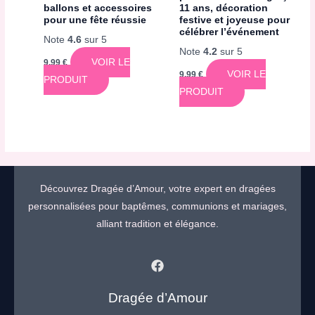
ballons et accessoires
11 ans, décoration
pour une fête réussie
festive et joyeuse pour
célébrer l’événement
Note
4.6
sur 5
Note
4.2
sur 5
VOIR LE
9,99
€
VOIR LE
9,99
€
PRODUIT
PRODUIT
Découvrez Dragée d’Amour, votre expert en dragées
personnalisées pour baptêmes, communions et mariages,
alliant tradition et élégance.
Dragée d’Amour