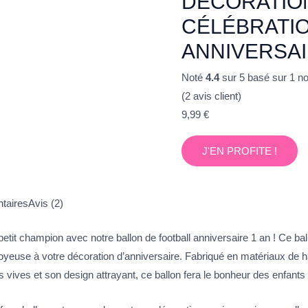
DÉCORATIO
CÉLÉBRATI
ANNIVERSA
Noté
4.4
sur 5 basé sur
1
not
(
2
avis client)
9,99
€
J'EN PROFITE !
taires
Avis (2)
etit champion avec notre ballon de football anniversaire 1 an ! Ce bal
joyeuse à votre décoration d’anniversaire. Fabriqué en matériaux de haut
ives et son design attrayant, ce ballon fera le bonheur des enfants et