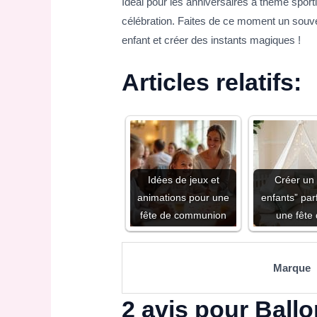
Idéal pour les anniversaires à thème sport
célébration. Faites de ce moment un souveni
enfant et créer des instants magiques !
Articles relatifs:
Idées de jeux et
Créer un 
animations pour une
enfants” par
fête de communion
une fête
Marque
2 avis pour
Ballo