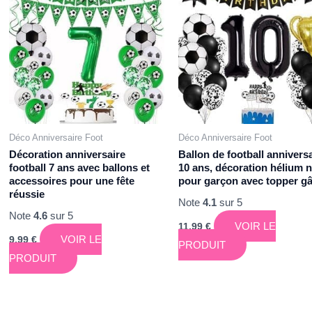
Déco Anniversaire Foot
Déco Anniversaire Foot
Décoration anniversaire
Ballon de football annivers
football 7 ans avec ballons et
10 ans, décoration hélium n
accessoires pour une fête
pour garçon avec topper g
réussie
Note
4.1
sur 5
Note
4.6
sur 5
VOIR LE
11,99
€
VOIR LE
9,99
€
PRODUIT
PRODUIT