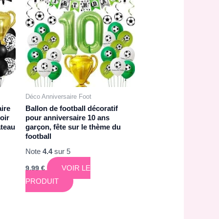
Déco Anniversaire Foot
aire
Ballon de football décoratif
oir
pour anniversaire 10 ans
âteau
garçon, fête sur le thème du
football
Note
4.4
sur 5
VOIR LE
9,99
€
PRODUIT