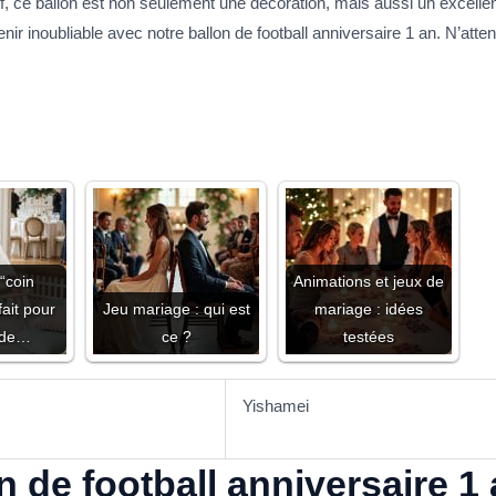
if, ce ballon est non seulement une décoration, mais aussi un excelle
r inoubliable avec notre ballon de football anniversaire 1 an. N’atten
“coin
Animations et jeux de
fait pour
Jeu mariage : qui est
mariage : idées
 de…
ce ?
testées
Yishamei
n de football anniversaire 1