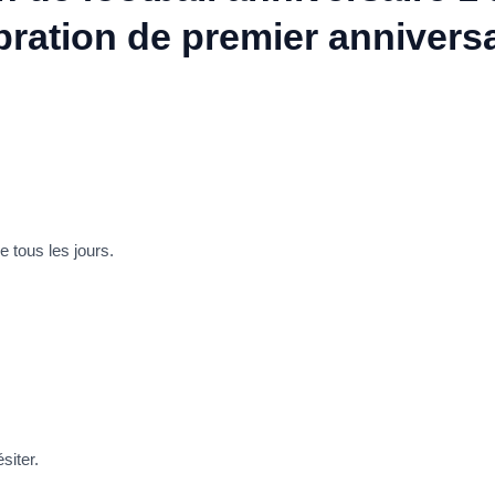
bration de premier annivers
se tous les jours.
siter.