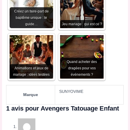
Créez un faire-part de
baptême unique : le
guide…
Jeu mariage : qui est ce ?
Quand acheter des
Animations et jeux de
dragées pour vos
mariage : idées testées
événements ?
SUNYOVIME
Marque
1 avis pour
Avengers Tatouage Enfant