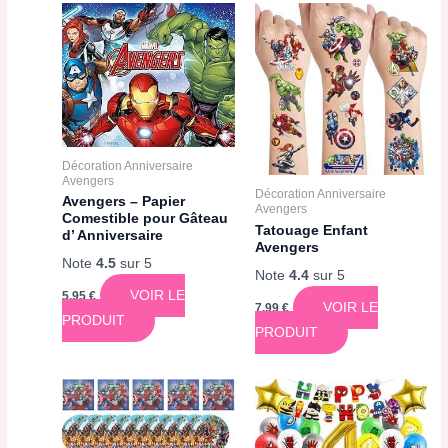
Décoration Anniversaire
Avengers
Décoration Anniversaire
Avengers – Papier
Avengers
Comestible pour Gâteau
Tatouage Enfant
d’ Anniversaire
Avengers
Note
4.5
sur 5
Note
4.4
sur 5
VOIR LE
5,95
€
VOIR LE
7,99
€
PRODUIT
PRODUIT