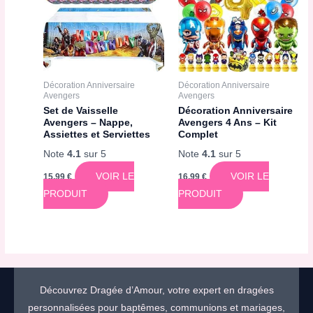
Décoration Anniversaire
Décoration Anniversaire
Avengers
Avengers
Set de Vaisselle
Décoration Anniversaire
Avengers – Nappe,
Avengers 4 Ans – Kit
Assiettes et Serviettes
Complet
Note
4.1
sur 5
Note
4.1
sur 5
VOIR LE
VOIR LE
15,99
€
16,99
€
PRODUIT
PRODUIT
Découvrez Dragée d’Amour, votre expert en dragées
personnalisées pour baptêmes, communions et mariages,