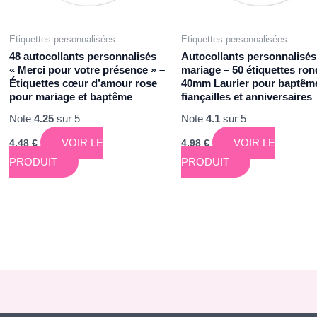
Etiquettes personnalisées
Etiquettes personnalisées
48 autocollants personnalisés
Autocollants personnalisés
« Merci pour votre présence » –
mariage – 50 étiquettes ro
Étiquettes cœur d’amour rose
40mm Laurier pour baptêm
pour mariage et baptême
fiançailles et anniversaires
Note
4.25
sur 5
Note
4.1
sur 5
VOIR LE
VOIR LE
4,48
€
4,98
€
PRODUIT
PRODUIT