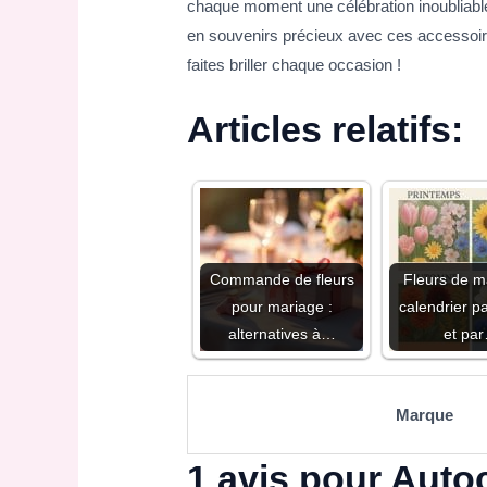
chaque moment une célébration inoubliabl
en souvenirs précieux avec ces accessoire
faites briller chaque occasion !
Articles relatifs:
Commande de fleurs
Fleurs de m
pour mariage :
calendrier p
alternatives à…
et pa
Marque
1 avis pour
Autoc