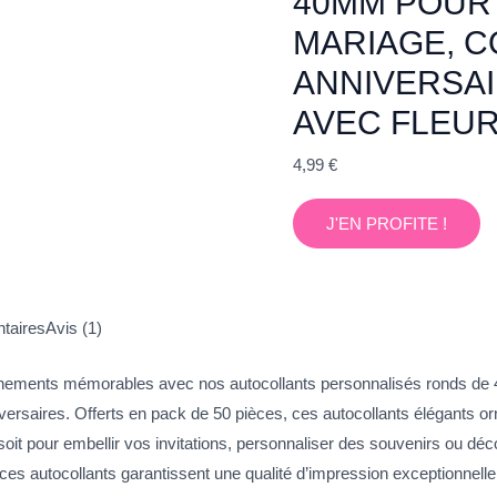
40MM POUR
MARIAGE, 
ANNIVERSAI
AVEC FLEU
4,99
€
J'EN PROFITE !
taires
Avis (1)
énements mémorables avec nos autocollants personnalisés ronds d
saires. Offerts en pack de 50 pièces, ces autocollants élégants orn
oit pour embellir vos invitations, personnaliser des souvenirs ou déco
ces autocollants garantissent une qualité d’impression exceptionnelle 