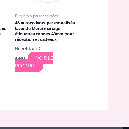
Etiquettes personnalisées
48 autocollants personnalisés
ndes
lavande Merci mariage –
e,
étiquettes rondes 40mm pour
réception et cadeaux
Note
4.1
sur 5
VOIR LE
4,48
€
PRODUIT