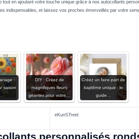
e tout en ajoutant votre touche unique grâce à nos autocollants per
s indispensables, et laissez vos proches émerveillés par votre sen
ariage :
DIY : Créez de
Créez un faire-part de
ar saison
magnifiques fleurs
baptême unique : le
r…
géantes pour votre…
guide…
eKunSTreet
ollants personnalisés ron