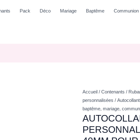
nants
Pack
Déco
Mariage
Baptême
Communion
Accueil
/
Contenants
/
Ruban
personnalisées
/ Autocollan
baptême, mariage, communio
AUTOCOLLA
PERSONNAL