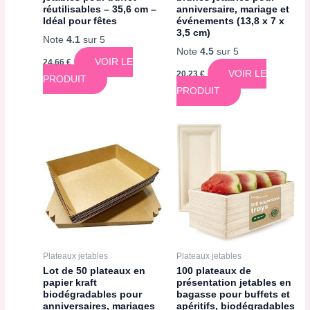
réutilisables – 35,6 cm –
anniversaire, mariage et
Idéal pour fêtes
événements (13,8 x 7 x
3,5 cm)
Note
4.1
sur 5
Note
4.5
sur 5
VOIR LE
24,66
€
VOIR LE
20,23
€
PRODUIT
PRODUIT
Plateaux jetables
Plateaux jetables
Lot de 50 plateaux en
100 plateaux de
papier kraft
présentation jetables en
biodégradables pour
bagasse pour buffets et
anniversaires, mariages
apéritifs, biodégradables