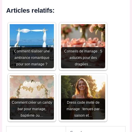
Articles relatifs:
Comment réaliser une
Conseils de mariage : 5
ambiance romantique
astuces pour des
pour son mariage ?
dragées…
Comment créer un candy
Dress code invité de
bar pour mariage,
mariage : tenues par
baptême ou…
saison et…