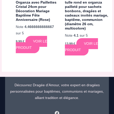
Organza avec Paillettes
tulle rond en organza
Cristal 24cm pour
pailleté pour sachets
Décoration Mariage
bonbons, dragées et
Baptême Fête
cadeaux invités mariage,
Anniversaire (Rose)
baptême, communion
(diamètre 26 cm,
Note
4.4666666666667
multicolore)
sur 5
Note
4.1
sur 5
VOIR LE
9,99
€
VOIR LE
13,99
€
PRODUIT
PRODUIT
Découvrez Dragée d’Amour, votre expert en dragées
personnalisées pour baptêmes, communions et mariages,
alliant tradition et élégance.