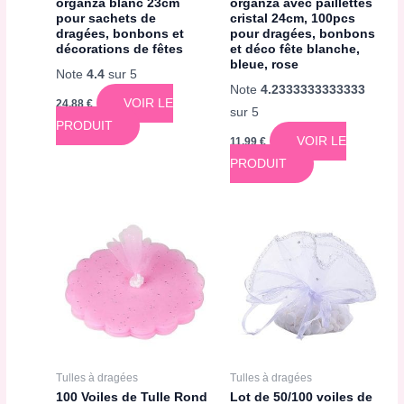
organza blanc 23cm
organza avec paillettes
pour sachets de
cristal 24cm, 100pcs
dragées, bonbons et
pour dragées, bonbons
décorations de fêtes
et déco fête blanche,
bleue, rose
Note
4.4
sur 5
Note
4.2333333333333
VOIR LE
24,88
€
sur 5
PRODUIT
VOIR LE
11,99
€
PRODUIT
Tulles à dragées
Tulles à dragées
100 Voiles de Tulle Rond
Lot de 50/100 voiles de