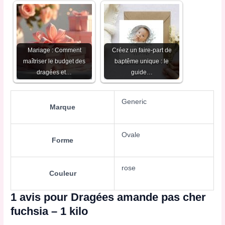
Mariage : Comment
Créez un faire-part de
maîtriser le budget des
baptême unique : le
dragées et…
guide…
Generic
Marque
Ovale
Forme
rose
Couleur
1 avis pour
Dragées amande pas cher
fuchsia – 1 kilo