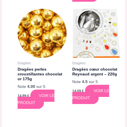
Dragées
Dragées
Dragées perles
Dragées cœur chocolat
croustillantes chocolat
Reynaud argent – 220g
or 175g
Note
4.5
sur 5
Note
4.00
sur 5
VOIR LE
14,09
€
VOIR LE
14,99
€
PRODUIT
PRODUIT