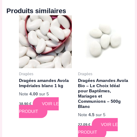
Produits similaires
Dragées
Dragées
Dragées amandes Avola
Dragées Amandes Avola
Impériales blanc 1 kg
Bio – Le Choix Idéal
pour Baptêmes,
Note
4.00
sur 5
Mariages et
Communions – 500g
VOIR LE
38,90
€
Blanc
PRODUIT
Note
4.5
sur 5
VOIR LE
22,09
€
PRODUIT