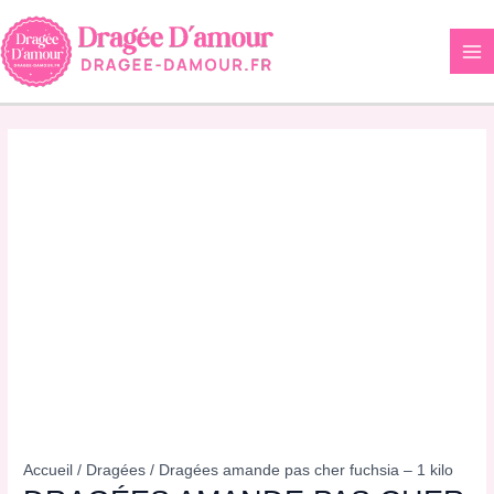
Aller
au
contenu
Accueil
/
Dragées
/ Dragées amande pas cher fuchsia – 1 kilo