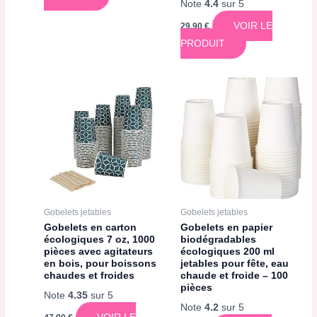
Note
4.4
sur 5
VOIR LE
29,90
€
PRODUIT
Gobelets jetables
Gobelets jetables
Gobelets en carton
Gobelets en papier
écologiques 7 oz, 1000
biodégradables
pièces avec agitateurs
écologiques 200 ml
en bois, pour boissons
jetables pour fête, eau
chaudes et froides
chaude et froide – 100
pièces
Note
4.35
sur 5
Note
4.2
sur 5