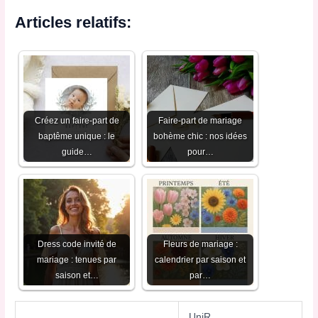
Articles relatifs:
Créez un faire-part de
Faire-part de mariage
baptême unique : le
bohème chic : nos idées
guide…
pour…
Dress code invité de
Fleurs de mariage :
mariage : tenues par
calendrier par saison et
saison et…
par…
UniR