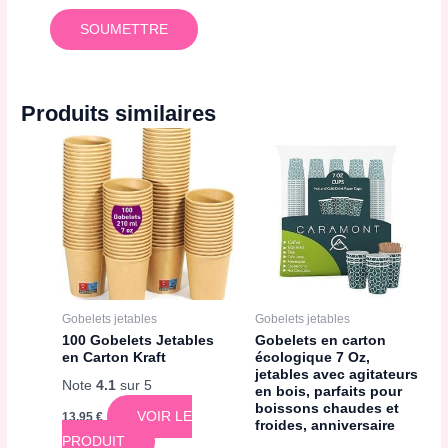
Produits similaires
Gobelets jetables
Gobelets jetables
100 Gobelets Jetables
Gobelets en carton
en Carton Kraft
écologique 7 Oz,
jetables avec agitateurs
Note
4.1
sur 5
en bois, parfaits pour
boissons chaudes et
VOIR LE
13,95
€
froides, anniversaire
PRODUIT