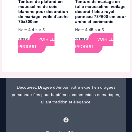
Tenture de plafond en
Tenture de mariage en
mousseline de soie
tulle mousseline, voilage
blanche pour décoration
décoratif bleu royal,
de mariage, voile d’arche
panneau 73×600 cm pour
75x300cm
arche et cérémonie
Note
4.4
sur 5
Note
4.45
sur 5
VOIR LE
VOIR LE
7,99
€
12,99
€
PRODUIT
PRODUIT
Découvrez Dragée d’Amour, votre expert en dragées
personnalisées pour baptêmes, communions et mariages,
alliant tradition et élégance.