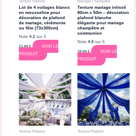
Tenture Plafond
Mariage Champêtre
Lot de 4 voilages blancs
Tenture mariage intissé
en mousseline pour
80cm x 50m – décoration
décoration de plafond
plafond blanche
de mariage, cérémonie
élégante pour mariage
ou fête (73x300cm)
champêtre et
communion
Note
4.2
sur 5
Note
4.6
sur 5
VOIR LE
22,99
€
VOIR LE
39,99
€
PRODUIT
PRODUIT
Tenture Plafond
Tenture Plafond