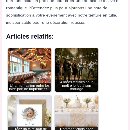
offre une solution pratique pour créer une ambiance festive et
romantique. N’attendez plus pour ajoutons une note de
sophistication à votre événement avec notre tenture en tulle,
indispensable pour une décoration réussie.
Articles relatifs:
4 idées festives pour
L'harmonisation entre les
mettre le feu à son
faire-part de baptême et…
mariage
Créez un faire-part de
Comment choisir son