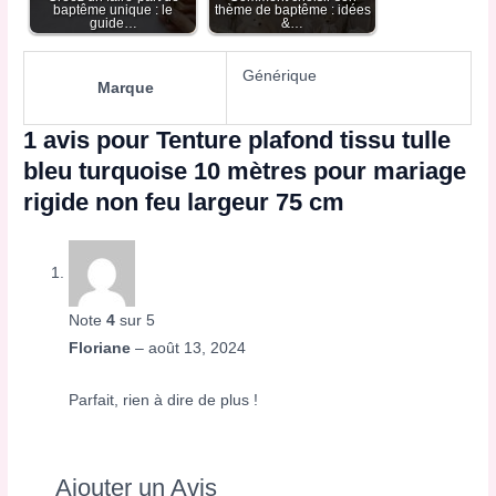
baptême unique : le
thème de baptême : idées
guide…
&…
Générique
Marque
1 avis pour
Tenture plafond tissu tulle
bleu turquoise 10 mètres pour mariage
rigide non feu largeur 75 cm
Note
4
sur 5
Floriane
–
août 13, 2024
Parfait, rien à dire de plus !
Ajouter un Avis