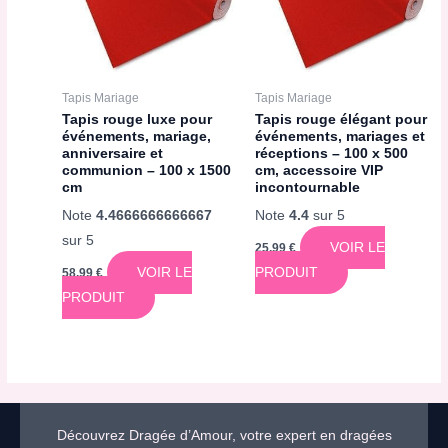
Tapis Mariage
Tapis Mariage
Tapis rouge luxe pour
Tapis rouge élégant pour
événements, mariage,
événements, mariages et
anniversaire et
réceptions – 100 x 500
communion – 100 x 1500
cm, accessoire VIP
cm
incontournable
Note
4.4666666666667
Note
4.4
sur 5
sur 5
VOIR LE
25,99
€
VOIR LE
PRODUIT
58,99
€
PRODUIT
Découvrez Dragée d’Amour, votre expert en dragées