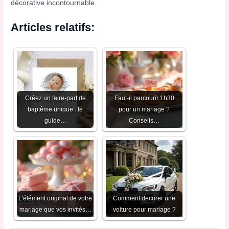
décorative incontournable.
Articles relatifs:
Créez un faire-part de
Faut-il parcourir 1h30
baptême unique : le
pour un mariage ?
guide…
Conseils…
L'élément original de votre
Comment decorer une
mariage que vos invités…
voiture pour mariage ?