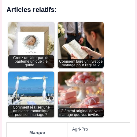
Articles relatifs:
Créez un faire-part de
baptême unique : le
Comment faire un livret de
guide…
mariage pour l'eglise ?
Comment réaliser une
ambiance romantique
L'élément original de votre
pour son mariage ?
mariage que vos invités…
Agri-Pro
Marque