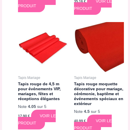
VOIR LE
35,16
€
PRODUIT
PRODUIT
Tapis Mariage
Tapis Mariage
Tapis rouge de 4,5 m
Tapis rouge moquette
pour événements VIP,
décorative pour mariage,
mariages, fêtes et
cérémonie, baptême et
réceptions élégantes
événements spéciaux en
extérieur
Note
4.05
sur 5
Note
4.5
sur 5
VOIR LE
17,90
€
VOIR LE
40,99
€
PRODUIT
PRODUIT