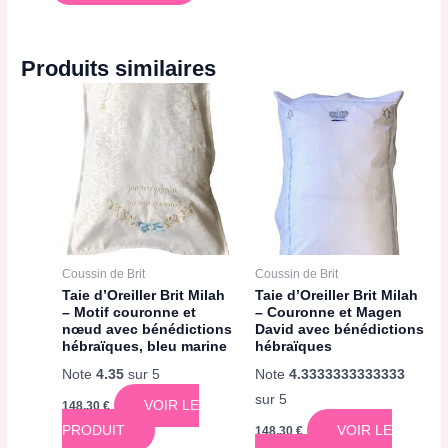
Produits similaires
Coussin de Brit
Coussin de Brit
Taie d’Oreiller Brit Milah
Taie d’Oreiller Brit Milah
– Motif couronne et
– Couronne et Magen
nœud avec bénédictions
David avec bénédictions
hébraïques, bleu marine
hébraïques
Note
4.35
sur 5
Note
4.3333333333333
sur 5
VOIR LE
148,30
€
PRODUIT
VOIR LE
148,30
€