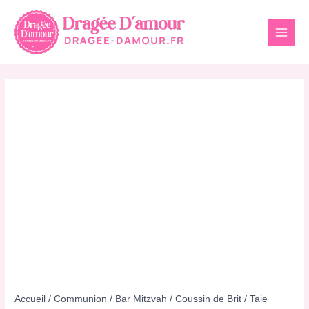
Aller
au
contenu
Accueil
/
Communion
/
Bar Mitzvah
/
Coussin de Brit
/ Taie