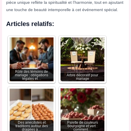
pièce unique reflète la spiritualité et l’harmonie, tout en ajoutant
une touche de beauté intemporelle à cet événement spécial.
Articles relatifs:
Rôle des témoins de
mariage : obligations
Arbre décoratif pour
légales et…
mariage
Des anecdotes et
Palette de couleurs
traditions autour des
bourgogne et vert :
dragées à…
comment…