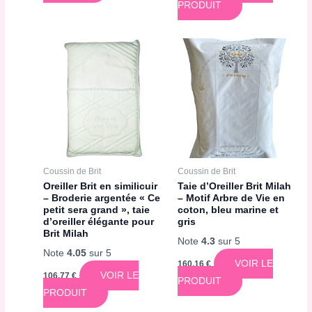
PRODUIT
Coussin de Brit
Coussin de Brit
Oreiller Brit en similicuir
Taie d’Oreiller Brit Milah
– Broderie argentée « Ce
– Motif Arbre de Vie en
petit sera grand », taie
coton, bleu marine et
d’oreiller élégante pour
gris
Brit Milah
Note
4.3
sur 5
Note
4.05
sur 5
VOIR LE
160,16
€
VOIR LE
106,77
€
PRODUIT
PRODUIT