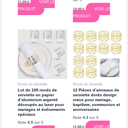
VOIR LE
21,99
€
PRODUIT
VOIR LE
10,99
€
PRODUIT
Ronds de Serviette
Ronds de Serviette
Lot de 100 ronds de
12 Pièces d’anneaux de
serviette en papier
serviette dorés design
d’aluminium argenté
creux pour mariage,
découpés au laser pour
baptême, communion et
mariages et événements
anniversaires
spéciaux
Note
4.3
sur 5
Note
4.5
sur 5
VOIR LE
11,99
€