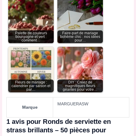
Palette de couleurs
Faire-part de mariage
bourgogne et vert :
bohème chic : nos idées
comment…
pour…
Fleurs de mariage :
DIY : Créez de
calendrier par saison et
magnifiques fleurs
par…
géantes pour votre…
MARGUERASW
Marque
1 avis pour
Ronds de serviette en
strass brillants – 50 pièces pour