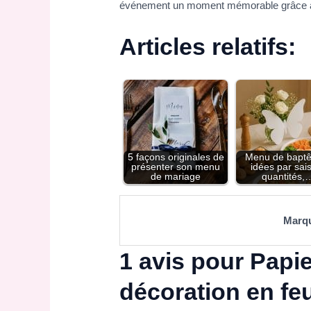
événement un moment mémorable grâce à no
Articles relatifs:
5 façons originales de
Menu de baptê
présenter son menu
idées par sai
de mariage
quantités,
Marq
1 avis pour
Papie
décoration en fe