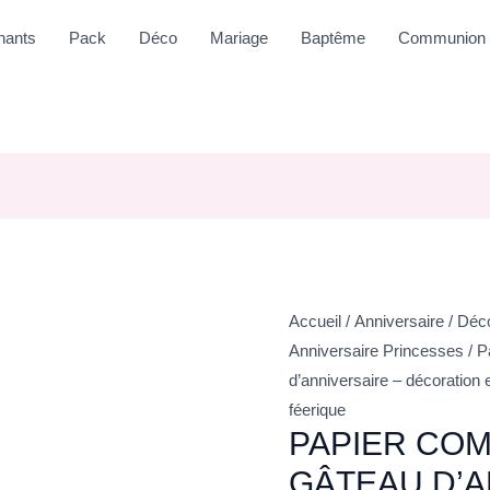
nants
Pack
Déco
Mariage
Baptême
Communion
Accueil
/
Anniversaire
/
Déco
Anniversaire Princesses
/ P
d’anniversaire – décoration 
féerique
PAPIER COM
GÂTEAU D’A