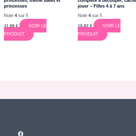
princesses, thème ballet et
complète à découper, cache
princesses
jouer – Filles 4 à 7 ans
Note
4
sur 5
Note
4
sur 5
VOIR LE
VOIR LE
11,99
€
15,82
€
PRODUIT
PRODUIT