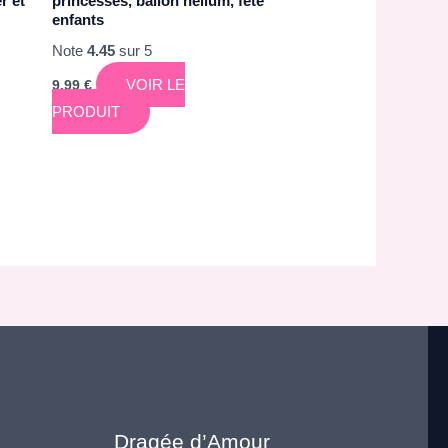
r et
princesses, ballon hélium, fête
enfants
Note
4.45
sur 5
VOIR LE
9,99
€
PRODUIT
Dragée d’Amour