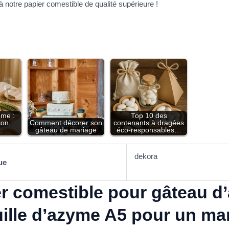
tre papier comestible de qualité supérieure !
me :
Top 10 des
son,
Comment décorer son
contenants à dragées
…
gâteau de mariage
éco-responsables…
dekora
ue
r comestible pour gâteau d’
uille d’azyme A5 pour un ma