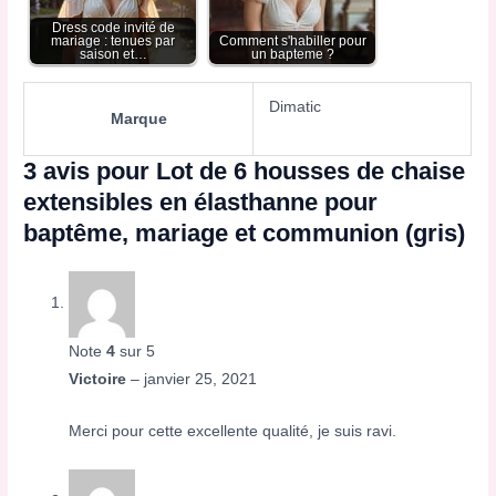
Dress code invité de
mariage : tenues par
Comment s'habiller pour
saison et…
un bapteme​ ?
Dimatic
Marque
3 avis pour
Lot de 6 housses de chaise
extensibles en élasthanne pour
baptême, mariage et communion (gris)
Note
4
sur 5
Victoire
–
janvier 25, 2021
Merci pour cette excellente qualité, je suis ravi.