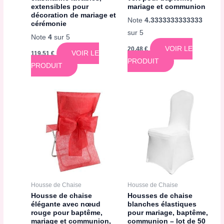
extensibles pour
mariage et communion
décoration de mariage et
Note
4.3333333333333
cérémonie
sur 5
Note
4
sur 5
VOIR LE
20,48
€
VOIR LE
119,51
€
PRODUIT
PRODUIT
Housse de Chaise
Housse de Chaise
Housse de chaise
Housses de chaise
élégante avec nœud
blanches élastiques
rouge pour baptême,
pour mariage, baptême,
mariage et communion,
communion – lot de 50