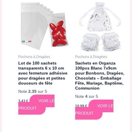
Pochons à Dragées
Pochons à Dragées
Lot de 100 sachets
Sachets en Organza
transparents 6 x 10 cm
100pcs Blanc 7x9cm
avec fermeture adhésive
pour Bonbons, Dragées,
pour dragées et petites
Chocolats – Emballage
douceurs de fête
Fête, Mariage, Baptême,
Communion
Note
2.35
sur 5
Note
4
sur 5
VOIR LE
3,43
€
VOIR LE
10,99
€
PRODUIT
PRODUIT