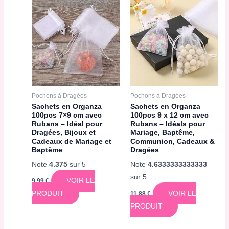
Pochons à Dragées
Pochons à Dragées
Sachets en Organza
Sachets en Organza
100pcs 7×9 cm avec
100pcs 9 x 12 cm avec
Rubans – Idéal pour
Rubans – Idéals pour
Dragées, Bijoux et
Mariage, Baptême,
Cadeaux de Mariage et
Communion, Cadeaux &
Baptême
Dragées
Note
4.375
sur 5
Note
4.6333333333333
sur 5
VOIR LE
9,99
€
PRODUIT
VOIR LE
11,88
€
PRODUIT