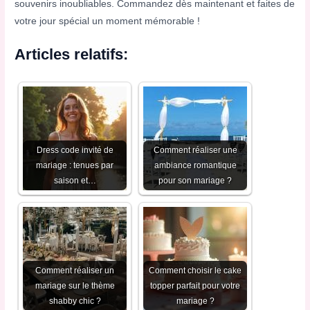
souvenirs inoubliables. Commandez dès maintenant et faites de
votre jour spécial un moment mémorable !
Articles relatifs:
Dress code invité de
Comment réaliser une
mariage : tenues par
ambiance romantique
saison et…
pour son mariage ?
Comment réaliser un
Comment choisir le cake
mariage sur le thème
topper parfait pour votre
shabby chic ?
mariage ?