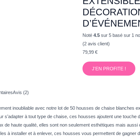
EXTENSIBL
DÉCORATION
D’ÉVÉNEMEN
Noté
4.5
sur 5 basé sur
1
not
(
2
avis client)
79,99
€
J'EN PROFITE !
taires
Avis (2)
ment inoubliable avec notre lot de 50 housses de chaise blanches ext
ur s’adapter à tout type de chaise, ces housses ajoutent une touche d
ux de haute qualité, elles sont non seulement esthétiques mais aussi 
iles à installer et à enlever, ces housses vous permettent de gagner