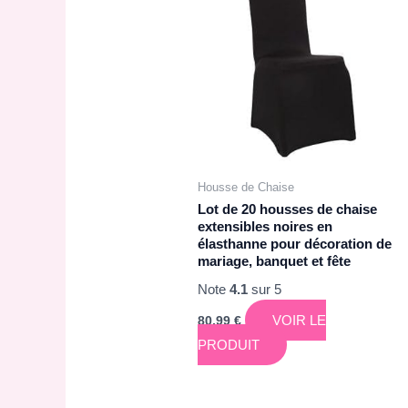
Housse de Chaise
Lot de 20 housses de chaise
extensibles noires en
élasthanne pour décoration de
mariage, banquet et fête
Note
4.1
sur 5
VOIR LE
80,99
€
PRODUIT