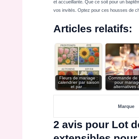
et accueillante. Que ce soit pour un bapt
vos invités. Optez pour ces housses de ch
Articles relatifs:
Fleurs de mariage :
Commande de f
calendrier par saison
pour mariag
et par…
alternatives
Marque
2 avis pour
Lot d
extensibles pour