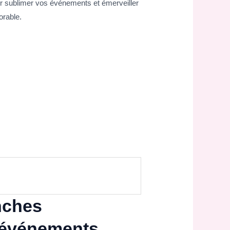
ur sublimer vos événements et émerveiller
orable.
nches
d’événements