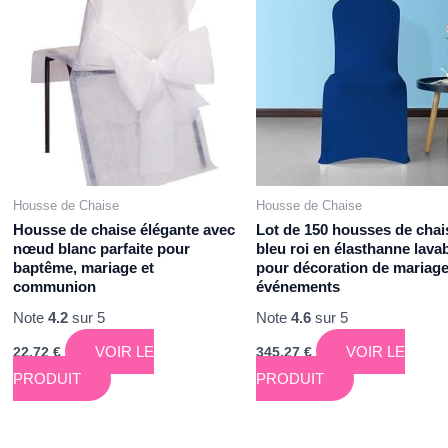
Housse de Chaise
Housse de Chaise
Housse de chaise élégante avec
Lot de 150 housses de chai
nœud blanc parfaite pour
bleu roi en élasthanne lava
baptême, mariage et
pour décoration de mariage
communion
événements
Note
4.2
sur 5
Note
4.6
sur 5
VOIR LE
VOIR LE
22,72
€
345,27
€
PRODUIT
PRODUIT