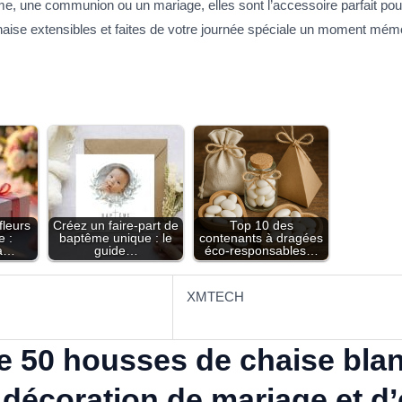
ême, une communion ou un mariage, elles sont l’accessoire parfait po
aise extensibles et faites de votre journée spéciale un moment mém
leurs
Créez un faire-part de
Top 10 des
e :
baptême unique : le
contenants à dragées
 à…
guide…
éco-responsables…
XMTECH
e 50 housses de chaise bla
 décoration de mariage et 