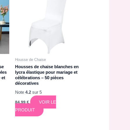
Housse de Chaise
se
Housses de chaise blanches en
bles
lycra élastique pour mariage et
 et
célébrations – 50 pièces
décoratives
Note
4.2
sur 5
VOIR LE
84,99
€
PRODUIT