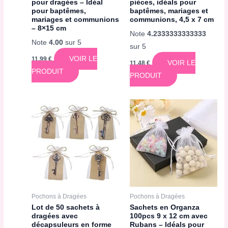
pour dragées – Idéal
pièces, idéals pour
pour baptêmes,
baptêmes, mariages et
mariages et communions
communions, 4,5 x 7 cm
– 8×15 cm
Note
4.2333333333333
Note
4.00
sur 5
sur 5
VOIR LE
11,99
€
VOIR LE
11,48
€
PRODUIT
PRODUIT
Pochons à Dragées
Pochons à Dragées
Lot de 50 sachets à
Sachets en Organza
dragées avec
100pcs 9 x 12 cm avec
décapsuleurs en forme
Rubans – Idéals pour